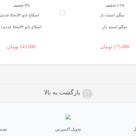
13% تخفیف
8% تخفیف
نمگیر استند دار
اسکاج نانو ۲لایه(۵ عددی)
قیمت
275,000
تومان
143,000
تومان
قیمت
اصلی:
فعلی:
155,000 تومان
بود.
143,000 تومان.
بازگشت به بالا
ل
تحویل اکسپرس
تضمی