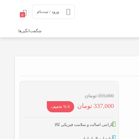
ورود / ثبت‌نام
0
شگفت‌انگیزها
359,000
تومان
قیمت
قیمت
337,000
تومان
6 % تخفیف
اصلی:
فعلی:
359,000 تومان
337,000 تومان.
گارانتی اصالت و سلامت فیزیکی کالا
بود.
آماده ارسال از انبار