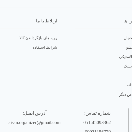
ن ها
ارتلاط با ما
خچال
رویه های بازگرداندن کالا
کشو
شرایط استفاده
لاستیکی
 تشک
ص دیگر
شماره تماس:
آدرس ایمیل:
aisan.organizer@gmail.com
051-45093362
09931156770