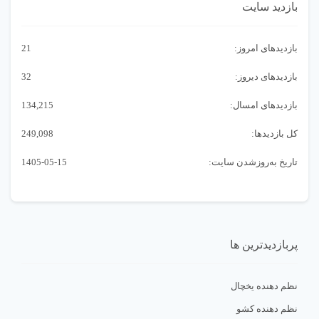
بازدید سایت
تـعداد : ۱۰۰ عدد
بازدیدهای امروز:
21
جـنس : پلاستیک
بازدیدهای دیروز:
32
قـابلیت استفاده در یخچال و زیر آب
بازدیدهای امسال:
134,215
کل بازدیدها:
249,098
تاریخ به‌روزشدن سایت:
1405-05-15
پربازدیدترین ها
نظم دهنده یخچال
نظم دهنده کشو