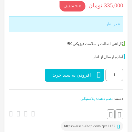
قیمت
قیمت
335,000
تومان
8 % تخفیف
اصلی:
فعلی:
365,000 تومان
335,000 تومان.
4 در انبار
بود.
گارانتی اصالت و سلامت فیزیکی کالا
آماده ارسال از انبار
درپوش
افزودن به سبد خرید
همه
کاره
دسته:
نظم دهنده پلاستیکی
عدد
https://aisan-shop.com/?p=1152